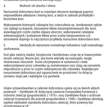
4. Wolność od strachu i stresu
Naruszenie dobrostanu koni w czwartym obszarze występuje poprzez
nieprawidłowe układanie i trening koni, a także w zakresie profilaktyki i
lecznictwa koni.
Wykonywanie bolesnych zabiegów bez znieczulenia np. tarnikowanie zębów
czy zabiegi na kopycie, stosowanie leków niezarejestrowanych dla koni,
wywołujących często ciężkie objawy uboczne, wykonywanie zabiegów
weterynaryjnych i podawanie leków przez osoby nieuprawnione czy
stosowanie dopingu to najczęstsze przykłady naruszenia dobrostanu koni.
5. Swobodę do wyrażania normalnego behawioru czyli naturalnego
zachowania.
Koń jako zwierzę stadne, bezpiecznie i komfortowo czuje się w towarzystwie
innych zwierząt. Ważne jest, aby konie widziały się nawzajem, mogły
obserwować otoczenie. Konie utrzymywane w samotności i mało
wykorzystywane przez człowieka są znerwicowane oraz stają się narowiste,
nieposłuszne a przez to często niebezpieczne dla człowieka. Największym
naruszeniem dobrostanu jest ograniczenie im przestrzeni i to dotyczy
zarówno stajni jak i wybiegów czy pastwisk.
Unijne ustawodawstwo w zakresie dobrostanu opiera się na dwóch aktach
prawnych – Dyrektywie UE dotyczącej zawarcia Europejskiej Konwencji o
ochronie zwierząt gospodarskich z 1978 r. oraz Dyrektywie Rady o ochronie
zwierząt trzymanych dla potrzeb gospodarskich z 1998 r. Dyrektywy określają
ogólnie minimalne standardy dobrostanu zwierząt, które powinny być
przestrzegane w UE: