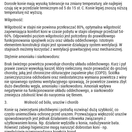
Dorosłe konie mają wysoką tolerancje na zmiany temperatury, ale najlepiej
czują się w przedziale termicznym od 5 do 15 st. C. Konie lepiej znoszą niższą
temperaturę niż wyższą.
Wilgotność:
Wilgotność w stajni nie powinna przekraczać 80%, optymalna wilgotność
zapewniająca komfort koni w czasie pobytu w stajni obejmuje przedział 54-
60%. Odpowiedni poziom wilgotności jest potrzebny do prawidłowego
funkcjonowania spojówek oczu oraz układu oddechowego. Istotnym
elementem konstrukcji stajni jest sprawnie działający system wentylacji. W
stajniach możemy korzystać z wentylacji grawitacyjnej oraz mechanicznej.
Stężenie amoniaku i siarkowodoru:
Brak świeżego powietrza powoduje choroby układu oddechowego. Kurz i pył
prawie zawsze wywołują kaszel, który nieleczony, może prowadzić do groźnej
choroby, jaką jest chroniczne obturacyjne zapalenie płuc (COPD). Ściółka
zanieczyszczona odchodami oraz niedostateczna wymiana powietrza z winy
nie sprawnego systemu wentylacyjnego sprawiają, że powietrze zawiera zbyt
dużo dwutlenku węgla, amoniaku i siarkowodoru. Amoniak wpływa
negatywnie na funkcjonowanie układu oddechowego, a siarkowodór
zmniejsza zdolność krwi do nasycenia się tlenem.
3. Wolność od bólu, urazów i chorób
Konie są zwierzętami płochliwymi i potrafią rozwinąć dużą szybkość, co
często uniemożliwia ochronę przed urazem. Przeważająca większość urazów
spowodowanych jest jednak działaniem człowieka związanym z
użytkowaniem konia. Np. działanie wędzidła u konia, nadużywanie bata.
Również zabiegi higieniczne mogą naruszyć dobrostan koni - np.
niewłaściwie przeprowadzona korekcja kopyt.