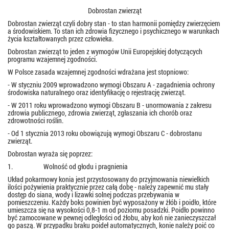
Dobrostan zwierząt
Dobrostan zwierząt czyli dobry stan - to stan harmonii pomiędzy zwierzęciem
a środowiskiem. To stan ich zdrowia fizycznego i psychicznego w warunkach
życia kształtowanych przez człowieka.
Dobrostan zwierząt to jeden z wymogów Unii Europejskiej dotyczących
programu wzajemnej zgodności.
W Polsce zasada wzajemnej zgodności wdrażana jest stopniowo:
- W styczniu 2009 wprowadzono wymogi Obszaru A - zagadnienia ochrony
środowiska naturalnego oraz identyfikację o rejestrację zwierząt.
- W 2011 roku wprowadzono wymogi Obszaru B - unormowania z zakresu
zdrowia publicznego, zdrowia zwierząt, zgłaszania ich chorób oraz
zdrowotności roślin.
- Od 1 stycznia 2013 roku obowiązują wymogi Obszaru C - dobrostanu
zwierząt.
Dobrostan wyraża się poprzez:
1. Wolność od głodu i pragnienia
Układ pokarmowy konia jest przystosowany do przyjmowania niewielkich
ilości pożywienia praktycznie przez całą dobę - należy zapewnić mu stały
dostęp do siana, wody i lizawki solnej podczas przebywania w
pomieszczeniu. Każdy boks powinien być wyposażony w żłób i poidło, które
umieszcza się na wysokości 0,8-1 m od poziomu posadzki. Poidło powinno
być zamocowane w pewnej odległości od żłobu, aby koń nie zanieczyszczał
go paszą. W przypadku braku poideł automatycznych, konie należy poić co