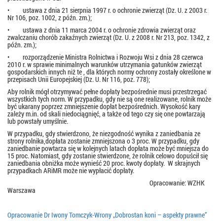
• ustawa z dnia 21 sierpnia 1997 r. o ochronie zwierząt (Dz. U. z 2003 r.
Nr 106, poz. 1002, z późn. zm.);
• ustawa z dnia 11 marca 2004 r. o ochronie zdrowia zwierząt oraz
zwalczaniu chorób zakaźnych zwierząt (Dz. U. z 2008 r. Nr 213, poz. 1342, z
późn. zm.);
• rozporządzenie Ministra Rolnictwa i Rozwoju Wsi z dnia 28 czerwca
2010 r. w sprawie minimalnych warunków utrzymania gatunków zwierząt
gospodarskich innych niż te , dla których normy ochrony zostały określone w
przepisach Unii Europejskiej (Dz. U. Nr 116, poz. 778);
Aby rolnik mógł otrzymywać pełne dopłaty bezpośrednie musi przestrzegać
wszystkich tych norm. W przypadku, gdy nie są one realizowane, rolnik może
być ukarany poprzez zmniejszenie dopłat bezpośrednich. Wysokość kary
zależy m.in. od skali niedociągnięć, a także od tego czy się one powtarzają
lub powstały umyślnie.
W przypadku, gdy stwierdzono, że niezgodność wynika z zaniedbania ze
strony rolnika,dopłata zostanie zmniejszona o 3 proc. W przypadku, gdy
zaniedbanie powtarza się w kolejnych latach dopłata może być mniejsza do
15 proc. Natomiast, gdy zostanie stwierdzone, że rolnik celowo dopuścił się
zaniedbania obniżka może wynieść 20 proc. kwoty dopłaty. W skrajnych
przypadkach ARiMR może nie wypłacić dopłaty.
Opracowanie: WZHK
Warszawa
Opracowanie Dr Iwony Tomczyk-Wrony „Dobrostan koni – aspekty prawne”