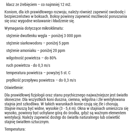
 klacz ze źrebięciem – co najmniej 12 m2.
Koniom, dla ich prawidłowego rozwoju, należy również zapewnić swobodę i
bezpieczeństwo w boksach. Boksy powinny zapewnić możliwość poruszania
się oraz wygodne wstawanie i kładzenie się.
Wymagania dotyczące mikroklimatu:
 stężenie dwutlenku węgla – poniżej 3 000 ppm
 stężenie siarkowodoru – poniżej 5 ppm
 stężenie amoniaku – poniżej 20 ppm
 wilgotność powietrza – do 80%
 ruch powietrza - do 0,3 m/s
 temperatura powietrza – powyżej 5 st. C
 prędkość przepływu powietrza – do 0,3 m/s
Oświetlenie:
Dla prawidłowej fizjologii oraz stanu psychicznego najważniejsze jest światło
słoneczne. Dla wszystkich koni duszna, ciemna, wilgotna i źle wentylowana
stajnia jest szkodliwa. W takich warunkach konie czują się źle i chorują.
Stajnie muszą być widne, wysokie (3 - 5,4 m). Okna w stajniach umieszcza się
wysoko, powinny być uchylane górą do środka, gdyż są ważnym elementem
wentylacji. Należy zapewnić dostęp do światła naturalnego lub oświetlić
stajnię światłem sztucznym.
Temperatura: