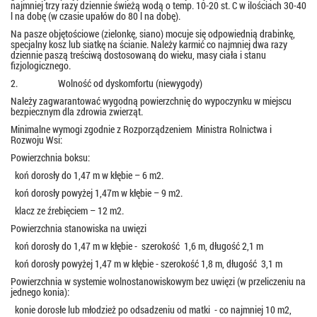
najmniej trzy razy dziennie świeżą wodą o temp. 10-20 st. C w ilościach 30-40
l na dobę (w czasie upałów do 80 l na dobę).
Na pasze objętościowe (zielonkę, siano) mocuje się odpowiednią drabinkę,
specjalny kosz lub siatkę na ścianie. Należy karmić co najmniej dwa razy
dziennie paszą treściwą dostosowaną do wieku, masy ciała i stanu
fizjologicznego.
2. Wolność od dyskomfortu (niewygody)
Należy zagwarantować wygodną powierzchnię do wypoczynku w miejscu
bezpiecznym dla zdrowia zwierząt.
Minimalne wymogi zgodnie z Rozporządzeniem Ministra Rolnictwa i
Rozwoju Wsi:
Powierzchnia boksu:
 koń dorosły do 1,47 m w kłębie – 6 m2.
 koń dorosły powyżej 1,47m w kłębie – 9 m2.
 klacz ze źrebięciem – 12 m2.
Powierzchnia stanowiska na uwięzi
 koń dorosły do 1,47 m w kłębie - szerokość 1,6 m, długość 2,1 m
 koń dorosły powyżej 1,47 m w kłębie - szerokość 1,8 m, długość 3,1 m
Powierzchnia w systemie wolnostanowiskowym bez uwięzi (w przeliczeniu na
jednego konia):
 konie dorosłe lub młodzież po odsadzeniu od matki - co najmniej 10 m2,