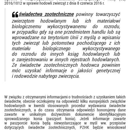
2016/1012 w sprawie hodowli zwierząt z dnia 8 czerwca 2016 r.
świadectwa zootechniczne
powinny towarzyszyć
zwierzętom hodowlanym lub ich materiałowi
biologicznemu wykorzystywanemu do rozrodu,
w przypadku gdy są one przedmiotem handlu lub są
wprowadzane na terytorium Unii z myślą o wpisaniu
tych zwierząt lub potomstwa pochodzącego z ich
materiału biologicznego wykorzystywanego
do rozrodu do innych ksiąg hodowlanych lub
o zarejestrowaniu w innych rejestrach hodowlanych.
Ze świadectw zootechnicznych hodowca powinien
móc uzyskać informacje o jakości genetycznej
i rodowodzie nabytego zwierzęcia.
W związku z otrzymanymi informacjami o trudnościach z uzyskaniem takich
świadectw, obecnie oczekujemy na odpowiedź kilku europejskich związków
hodowlanych w kwestii stosowanych procedur wydawania świadectw
zootechnicznych, a do czasu otrzymania odpowiedzi honorujemy dane
zawarte w unikalnym dożywotnim dokumencie identyfikacyjnym
sprowadzanego konia (paszport konia). Jeżeli informacje zawarte
w paszporcie konia będą niewystarczające w myśl ww. przepisów
dotyczących świadectw zootechnicznych, PZHK będzie wnioskował