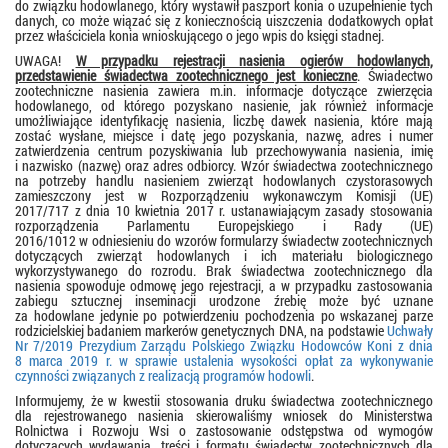
do związku hodowlanego, który wystawił paszport konia o uzupełnienie tych
danych, co może wiązać się z koniecznością uiszczenia dodatkowych opłat
przez właściciela konia wnioskującego o jego wpis do księgi stadnej.
UWAGA!
W przypadku rejestracji nasienia ogierów hodowlanych,
przedstawienie świadectwa zootechnicznego jest konieczne
. Świadectwo
zootechniczne nasienia zawiera m.in. informacje dotyczące zwierzęcia
hodowlanego, od którego pozyskano nasienie, jak również informacje
umożliwiające identyfikację nasienia, liczbę dawek nasienia, które mają
zostać wysłane, miejsce i datę jego pozyskania, nazwę, adres i numer
zatwierdzenia centrum pozyskiwania lub przechowywania nasienia, imię
i nazwisko (nazwę) oraz adres odbiorcy. Wzór świadectwa zootechnicznego
na potrzeby handlu nasieniem zwierząt hodowlanych czystorasowych
zamieszczony jest w Rozporządzeniu wykonawczym Komisji (UE)
2017/717 z dnia 10 kwietnia 2017 r. ustanawiającym zasady stosowania
rozporządzenia Parlamentu Europejskiego i Rady (UE)
2016/1012 w odniesieniu do wzorów formularzy świadectw zootechnicznych
dotyczących zwierząt hodowlanych i ich materiału biologicznego
wykorzystywanego do rozrodu. Brak świadectwa zootechnicznego dla
nasienia spowoduje odmowę jego rejestracji, a w przypadku zastosowania
zabiegu sztucznej inseminacji urodzone źrebię może być uznane
za hodowlane jedynie po potwierdzeniu pochodzenia po wskazanej parze
rodzicielskiej badaniem markerów genetycznych DNA, na podstawie
Uchwały
Nr 7/2019 Prezydium Zarządu Polskiego Związku Hodowców Koni z dnia
8 marca 2019 r. w sprawie ustalenia wysokości opłat za wykonywanie
czynności związanych z realizacją programów hodowli
.
Informujemy, że w kwestii stosowania druku świadectwa zootechnicznego
dla rejestrowanego nasienia skierowaliśmy wniosek do Ministerstwa
Rolnictwa i Rozwoju Wsi o zastosowanie odstępstwa od wymogów
dotyczących wydawania, treści i formatu świadectw zootechnicznych dla