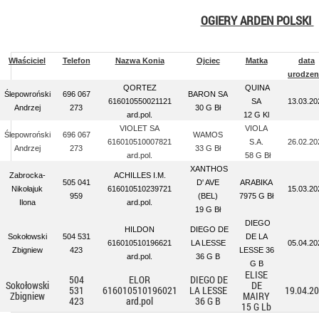
OGIERY ARDEN POLSKI
Właściciel
Telefon
Nazwa Konia
Ojciec
Matka
data
urodzen
QORTEZ
QUINA
Ślepowroński
696 067
BARON SA
616010550021121
SA
13.03.20
Andrzej
273
30 G Bł
ard.pol.
12 G Kl
VIOLET SA
VIOLA
Ślepowroński
696 067
WAMOS
616010510007821
S.A.
26.02.20
Andrzej
273
33 G Bł
ard.pol.
58 G Bł
XANTHOS
Zabrocka-
ACHILLES I.M.
505 041
D' AVE
ARABIKA
Nikołajuk
616010510239721
15.03.20
959
(BEL)
7975 G Bł
Ilona
ard.pol.
19 G Bł
DIEGO
HILDON
DIEGO DE
Sokołowski
504 531
DE LA
616010510196621
LA LESSE
05.04.20
Zbigniew
423
LESSE 36
ard.pol.
36 G B
G B
ELISE
504
ELOR
DIEGO DE
Sokołowski
DE
531
616010510196021
LA LESSE
19.04.2
Zbigniew
MAIRY
423
ard.pol
36 G B
15 G Lb