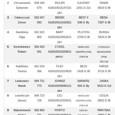
2
Chrzanowski
508 184
ROLEN
GAJOWY
RAWA
Sylwester
679
616010510147321
2261 G Gd
6819 G Bł
pkz
3
Cieloszczyk
502 047
BEDEK
BEST II
BEDA
Zenon
693
616010510162821
638 G By
7287 G Bł
pkz
4
Kamińska
501 623
BART
PLUTON
BURDA
Olga
800
616010510052621
2709 G Bł
5933 G Bł
pkz
5
Korenkiewicz
504 423
CYDOL
VIKING DES
CYDOLA DU
Robert
931
616010510329621
GRAPPES (FRA)
BOURGUERIN
persz.
2748 G Bł
(FRA)
7451 G Bł
6
Kuklińska
661 019
FLEX
BEJS
FARSA
Teresa
366
616010510224920
2426 G Bł
8716 G Bł
pkz
7
Lewkowicz
694 721
JOWISZ
SARAFEL
JASKA
Marek
773
616010530095121
650 G By
5523 G Gd
pkz
8
Lewończyk
606 723
CEJ
CESJA
VIKING DES
Janusz
726
616010510329421
6832 G Bł
GRAPPES (FRA)
pkz
2748 G Bł
9
Maksimowski
692 854
PORTO
PARYSKA
UGO DU