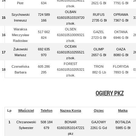
14
616010510226021
2
Piotr
634
2621 G Bł
7791 G Bł
z/sok.
OLBAN
Szychowski
724 589
RUFUS
OPRAWA
15
616010510319720
3
Ireneusz
166
2735 G Bł
7367 G Bł
z/sok.
Waraksa
OLSEN
517 662
GAZEL
OKTANA
16
Mieczysław
616010510009321
2
824
2723 G Bł
6946 G Bł
Radosław
z/sok.
OCEAN
Żukowski
692 635
OLIMP
OAZA
17
616010510255521
2
Mariusz
970
2657 G Bł
8080 G Bł
z/sok.
FOREST
Czerwińska
605 286
TRON
FLORYDA
18
616010510205321
0
Barbara
295
882 G Lb
7893 G Bł
z/sok.
OGIERY PKZ
Lp
Właściciel
Telefon
Nazwa Konia
Ojciec
Matka
1
Chrzanowski
508 184
BONAR
GAJOWY
BOTALDA
Sylwester
679
616010510147221
2261 G Gd
5985 G Bł
pkz