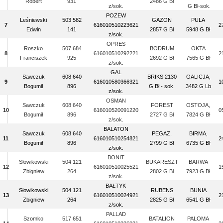
Robert
931
2486 G Bł
z/sok.
G Bł-sok.
POZEW
Leśniewski
503 582
GAZON
PULA
7
616010510223621
2
Edwin
141
2857 G Bł
5948 G Bł
z/sok.
OPRES
Roszko
507 684
BODRUM
OKTA
8
616010510292221
2
Franciszek
925
2692 G Bł
7565 G Bł
z/sok.
GAL
Sawczuk
608 640
BRIKS 2130
GALICJA,
9
616010580366321
1
Bogumił
896
G Bł - sok.
3482 G Lb
z/sok.
OSMAN
Sawczuk
608 640
FOREST
OSTOJA,
10
616010520091220
0
Bogumił
896
2727 G Bł
7824 G Bł
z/sok.
BALATON
Sawczuk
608 640
PEGAZ,
BIRMA,
11
616010510254821
2
Bogumił
896
2799 G Bł
6735 G Bł
z/sok.
BONIT
Słowikowski
504 121
BUKARESZT
BARWA
12
616010510025521
1
Zbigniew
264
2802 G Bł
7923 G Bł
z/sok.
BAŁTYK
Słowikowski
504 121
RUBENS
BUNIA
13
616010510024921
2
Zbigniew
264
2825 G Bł
6541 G Bł
z/sok.
PALLAD
Szomko
517 651
BATALION
PALOMA