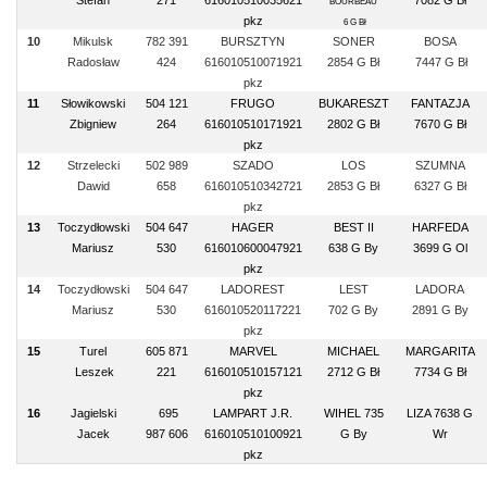
Stefan
271
616010510035621
7082 G Bł
BOURBEAU
pkz
6 G Bł
10
Mikulsk
782 391
BURSZTYN
SONER
BOSA
Radosław
424
616010510071921
2854 G Bł
7447 G Bł
pkz
11
Słowikowski
504 121
FRUGO
BUKARESZT
FANTAZJA
Zbigniew
264
616010510171921
2802 G Bł
7670 G Bł
pkz
12
Strzelecki
502 989
SZADO
LOS
SZUMNA
Dawid
658
616010510342721
2853 G Bł
6327 G Bł
pkz
13
Toczydłowski
504 647
HAGER
BEST II
HARFEDA
Mariusz
530
616010600047921
638 G By
3699 G Ol
pkz
14
Toczydłowski
504 647
LADOREST
LEST
LADORA
Mariusz
530
616010520117221
702 G By
2891 G By
pkz
15
Turel
605 871
MARVEL
MICHAEL
MARGARITA
Leszek
221
616010510157121
2712 G Bł
7734 G Bł
pkz
16
Jagielski
695
LAMPART J.R.
WIHEL 735
LIZA 7638 G
Jacek
987 606
616010510100921
G By
Wr
pkz