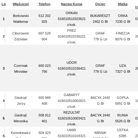
Lp
Właściciel
Telefon
Nazwa Konia
Ojciec
Matka
U
ORKAN
Borkowski
512 202
BUKARESZT
ORKA
1
616010510323621
0
Waldemar
925
2402 G Bł
7235 G Bł
z/sok.
FREZ
Ciborowski
697 528
GRAF
FINEZJA
2
616010510156221
2
Zdzisław
904
778 G Lb
8076 G Bł
z/sok.
UDOR
Czermak
600 023
GRAF
UZA
3
616010510156421
2
Mirosław
756
778 G Lb
7327 G Bł
z/sok.
GABARYT
Giedrojć
505 989
BACYK 2440
GOPLA
4
616010510002821
1
Jerzy
408
G Bł
6991 G Bł
z/sok.
REZULTAT
Giedrojć
508 912
BACYK 2440
RUNIA
5
616010510003421
0
Weronika
401
G Bł
5526 G Bł
z/sok.
UWIR
USTKA
Korenkiewicz
504 423
WIRNIK
6
616010510104321
6385
2