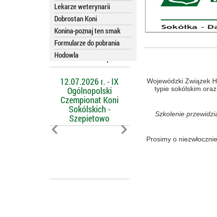
Lekarze weterynarii
Dobrostan Koni
Konina-poznaj ten smak
Formularze do pobrania
Hodowla
Kalendarz imprez
12.07.2026 r. - IX
Wojewódzki Związek H
Ogólnopolski
typie sokólskim ora
Czempionat Koni
Sokólskich -
Szkolenie przewidzi
Szepietowo
Prosimy o niezwłoczni