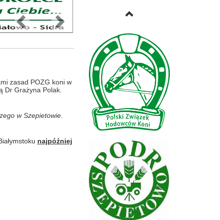
Previous
Next
ami zasad POZG koni w
ią Dr Grażyna Polak.
czego w Szepietowie.
Białymstoku
najpóźniej