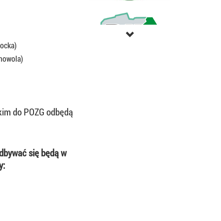
tocka)
howola)
lskim do POZG odbędą
odbywać się będą w
y: