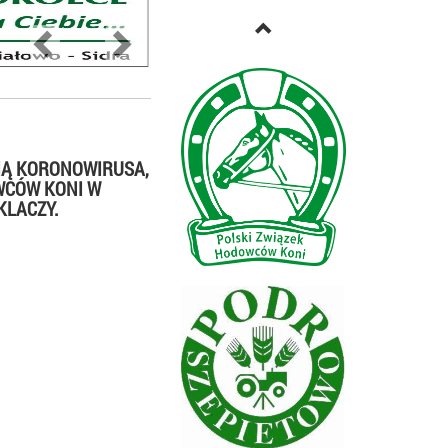
Previous
Next
IĄ KORONOWIRUSA,
WCÓW KONI W
KLACZY.