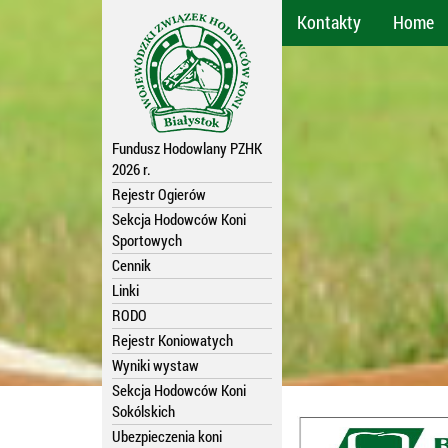
Kontakty
Home
Fundusz Hodowlany PZHK
2026 r.
Rejestr Ogierów
Sekcja Hodowców Koni
Sportowych
Cennik
Linki
RODO
Rejestr Koniowatych
Wyniki wystaw
Sekcja Hodowców Koni
Sokólskich
Ubezpieczenia koni