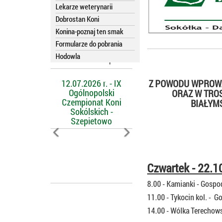
Lekarze weterynarii
Dobrostan Koni
Konina-poznaj ten smak
Formularze do pobrania
Hodowla
Kalendarz imprez
12.07.2026 r. - IX
Z POWODU WPROWA
Ogólnopolski
ORAZ W TRO
Czempionat Koni
BIAŁYM
Sokólskich -
Szepietowo
Czwartek - 22.1
8.00 - Kamianki -
Gospod
11.00 - Tykocin kol. -
14.00 - Wólka Terechow