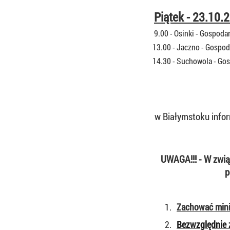
Piątek - 23.10.2
9.00 - Osinki - Gospoda
13.00 - Jaczno -
Gospod
14.30 - Suchowola -
Gos
w Białymstoku infor
UWAGA!!! - W zwią
p
1.
Zachować mini
2.
Bezwzględnie z