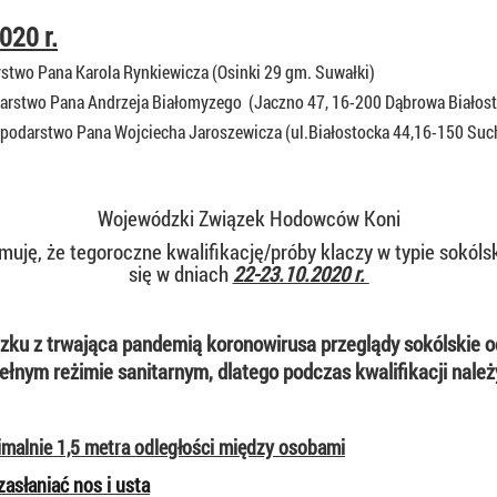
020 r.
rstwo Pana Karola Rynkiewicza (Osinki 29 gm. Suwałki)
arstwo Pana
Andrzeja Białomyzego (Jaczno 47, 16-200 Dąbrowa Białos
podarstwo Pana Wojciecha Jaroszewicza (ul.Białostocka 44,16-150 Suc
Wojewódzki Związek Hodowców Koni
muję, że tegoroczne kwalifikację/próby klaczy w typie sokó
się w dniach
22-23
.10.2020 r.
zku z trwająca pandemią koronowirusa przeglądy sokólskie 
ełnym reżimie sanitarnym, dlatego podczas kwalifikacji należ
malnie 1,5 metra odległości między osobami
asłaniać nos i usta