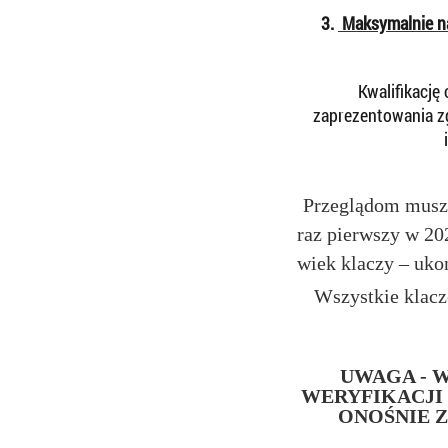
3.
Maksymalnie na
Kwalifikację
zaprezentowania zg
Przeglądom muszą
raz pierwszy w 202
wiek klaczy – uko
Wszystkie klacz
UWAGA - 
WERYFIKACJI
ONOŚNIE 