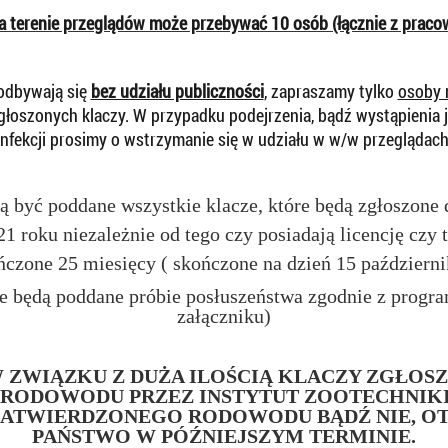
 terenie przeglądów może przebywać 10 osób (łącznie z praco
 odbywają się
bez udziału publiczności
, zapraszamy tylko
osoby 
łoszonych klaczy. W przypadku podejrzenia, bądź wystąpienia 
infekcji prosimy o wstrzymanie się w udziału w w/w przeglądach
 być poddane wszystkie klacze, które będą zgłoszone
1 roku niezależnie od tego czy posiadają licencję czy 
ńczone 25 miesięcy ( skończone na dzień 15 październi
e będą poddane próbie posłuszeństwa zgodnie z prog
załączniku)
W ZWIĄZKU Z DUŻA ILOŚCIĄ KLACZY ZGŁOS
 RODOWODU PRZEZ INSTYTUT ZOOTECHNIKI
ZATWIERDZONEGO RODOWODU BĄDŹ NIE, O
PAŃSTWO W PÓŹNIEJSZYM TERMINIE.