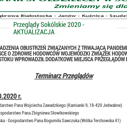
Przeglądy Sokólskie 2020 -
AKTUALIZACJA
DZENIA OBUSTRZEŃ ZWIĄZANYCH Z TRWAJĄCĄ PANDEM
SCE O ZDROWIE HODOWCÓW WOJEWÓDZKI ZWIĄZEK HODO
STOKU WPROWADZIŁ DODATKOWE MIEJSCA PRZEGLĄDÓW 
Terminarz Przeglądów
0.2020 r.
arstwo Pana Wojciecha Zawadzkiego (Kamianki 9, 18-420 Jedwabne)
 Gospodarstwo Pana Zbigniewa Słowikowskiego
ska - Gospodarstwo Pana Bogumiła Sawczuka (Wólka Terchowska 41)