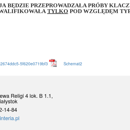
JA
BĘDZIE PRZEPROWADZAŁA PRÓBY KLACZ
WALIFIKOWAŁA
TYLKO
POD WZGLĘDĘM TYP
2674ddc5-5f620e0719bf3
Schemat2
iewa Religi 4 lok. B 1.1,
iałystok
2-14-84
teria.pl