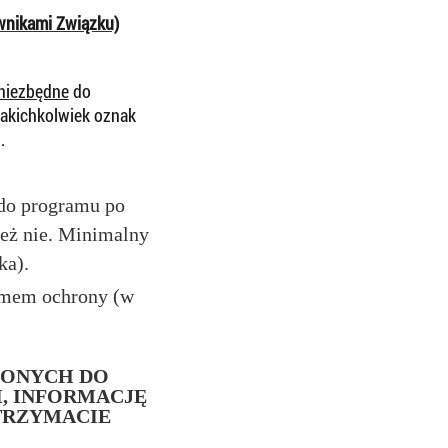
wnikami Związku)
niezbędne
do
jakichkolwiek oznak
.
 do programu po
też nie. Minimalny
ka).
ramem ochrony (w
ZONYCH DO
, INFORMACJĘ
TRZYMACIE