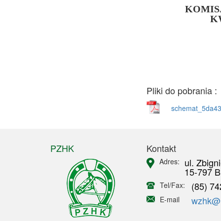
KOMIS
K
Pliki do pobrania :
schemat_5da43
PZHK
Kontakt
ul. Zbign
Adres:
15-797 B
(85) 74
Tel/Fax:
wzhk@in
E-mail