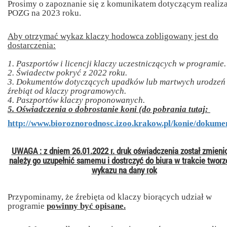
Prosimy o zapoznanie się z komunikatem dotyczącym realiza
POZG na 2023 roku.
Aby otrzymać wykaz klaczy hodowca zobligowany jest do
dostarczenia:
1. Paszportów i licencji klaczy uczestniczących w programie.
2. Świadectw pokryć z 2022 roku.
3. Dokumentów dotyczących upadków lub martwych urodzeń
źrebiąt od klaczy programowych.
4. Paszportów klaczy proponowanych.
5. Oświadczenia o dobrostanie koni (do pobrania tutaj:
http://www.bioroznorodnosc.izoo.krakow.pl/konie/dokume
UWAGA : z dniem 26.01.2022 r. druk oświadczenia został zmienio
należy go uzupełnić samemu i dostrczyć do biura w trakcie tworz
wykazu na dany rok
Przypominamy, że źrebięta od klaczy biorących udział w
programie
powinny być opisane.