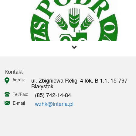
Kontakt
ul. Zbigniewa Religi 4 lok. B 1.1, 15-797
Adres:
Białystok
(85) 742-14-84
Tel/Fax:
wzhk@interia.pl
E-mail