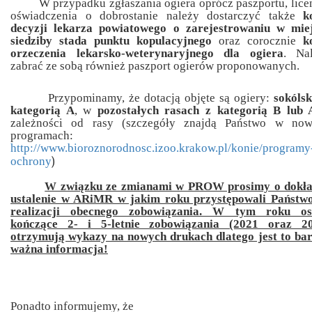
W przypadku zgłaszania ogiera oprócz paszportu, licen
oświadczenia o dobrostanie należy dostarczyć także
k
decyzji lekarza powiatowego o zarejestrowaniu w mie
siedziby stada punktu kopulacyjnego
oraz corocznie
k
orzeczenia lekarsko-weterynaryjnego dla ogiera
. Na
zabrać ze sobą również paszport ogierów proponowanych.
Przypominamy, że dotacją objęte są ogiery:
sokólsk
kategorią A
, w
pozostałych rasach z kategorią B lub 
zależności od rasy (szczegóły znajdą Państwo w no
programach:
http://www.bioroznorodnosc.izoo.krakow.pl/konie/programy
)
ochrony
W związku ze zmianami w PROW prosimy o dokł
ustalenie w ARiMR w jakim roku przystępowali Państw
realizacji obecnego zobowiązania. W tym roku os
kończące 2- i 5-letnie zobowiązania (2021 oraz 2
otrzymują wykazy na nowych drukach dlatego jest to ba
ważna informacja!
Ponadto informujemy, że