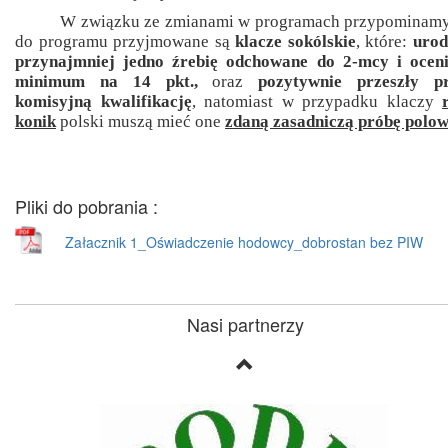
W związku ze zmianami w programach przypominamy
do programu przyjmowane są
klacze sokólskie
, które:
urod
przynajmniej jedno źrebię odchowane do 2-mcy i ocen
minimum na 14 pkt.,
oraz
pozytywnie przeszły p
komisyjną kwalifikację
, natomiast w przypadku klaczy
konik
polski muszą mieć one
zdaną zasadniczą próbę polow
Pliki do pobrania :
Załacznik 1_Oświadczenie hodowcy_dobrostan bez PIW
Nasi partnerzy