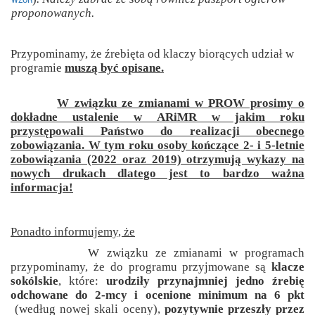
proponowanych.
Przypominamy, że źrebięta od klaczy biorących udział w
programie
muszą być opisane.
W związku ze zmianami w PROW prosimy o
dokładne ustalenie w ARiMR w jakim roku
przystępowali Państwo do realizacji obecnego
zobowiązania. W tym roku osoby kończące 2- i 5-letnie
zobowiązania (2022 oraz 2019) otrzymują wykazy na
nowych drukach dlatego jest to bardzo ważna
informacja!
Ponadto informujemy, że
W związku ze zmianami w programach
przypominamy, że do programu przyjmowane są
klacze
sokólskie
, które:
urodziły przynajmniej jedno źrebię
odchowane do 2-mcy i ocenione minimum na 6 pkt
(według nowej skali oceny),
pozytywnie przeszły przez