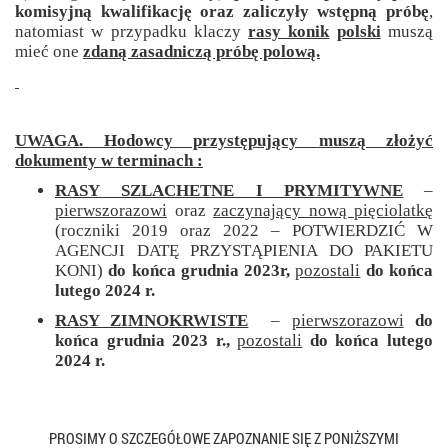
komisyjną kwalifikację oraz zaliczyły wstępną próbę
,
natomiast w przypadku klaczy
rasy konik
polski
muszą
mieć one
zdaną zasadniczą próbę polową.
UWAGA. Hodowcy przystępujący muszą złożyć
dokumenty w terminach :
RASY SZLACHETNE I PRYMITYWNE
–
pierwszorazowi
oraz
zaczynający nową pięciolatkę
(roczniki 2019 oraz 2022 – POTWIERDZIĆ W
AGENCJI DATĘ PRZYSTĄPIENIA DO PAKIETU
KONI)
do końca grudnia 2023r,
pozostali
do końca
lutego 2024 r.
RASY ZIMNOKRWISTE
–
pierwszorazowi
do
końca grudnia 2023 r.,
pozostali
do końca lutego
2024 r.
PROSIMY O SZCZEGÓŁOWE ZAPOZNANIE SIĘ Z PONIŻSZYMI