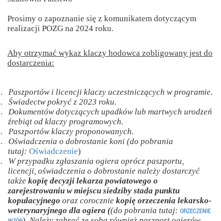
Prosimy o zapoznanie się z komunikatem dotyczącym
realizacji POZG na 2024 roku.
Aby otrzymać wykaz klaczy hodowca zobligowany jest do
dostarczenia:
.
Paszportów i licencji klaczy uczestniczących w programie.
.
Świadectw pokryć z 2023 roku.
.
Dokumentów dotyczących upadków lub martwych urodzeń
źrebiąt od klaczy programowych.
.
Paszportów klaczy proponowanych.
.
Oświadczenia o dobrostanie koni (do pobrania
tutaj:
Oświadczenie
)
.
W przypadku zgłaszania ogiera oprócz paszportu,
licencji, oświadczenia o dobrostanie należy dostarczyć
także
kopię decyzji lekarza powiatowego o
zarejestrowaniu w miejscu siedziby stada punktu
kopulacyjnego
oraz corocznie
kopię orzeczenia lekarsko-
weterynaryjnego dla ogiera (
(do pobrania tutaj:
ORZECZENIE
)
. Należy zabrać ze sobą również paszport ogierów
WZÓR