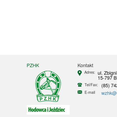
PZHK
Kontakt
ul. Zbign
Adres:
15-797 B
(85) 74
Tel/Fax:
wzhk@in
E-mail