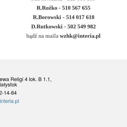
R.Rożko - 510 567 655
R.Borowski - 514 017 618
D.Rutkowski - 502 549 982
bądź na maila
wzhk@interia.pl
iewa Religi 4 lok. B 1.1,
iałystok
2-14-84
teria.pl