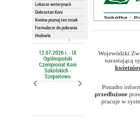
Lekarze weterynarii
Dobrostan Koni
Konina-poznaj ten smak
Formularze do pobrania
Hodowla
Kalendarz imprez
12.07.2026 r. - IX
Wojewódzki Zwi
Ogólnopolski
narastającą s
Czempionat Koni
kwietnio
Sokólskich -
Szepietowo
Ponadto infor
przedłużone
praw
pracuje w syst