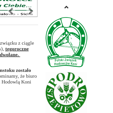
Previous
Next
wiązku z ciągle
s),
tegoroczne
odwołane.
stoku zostało
ominamy, że biuro
 z Hodowlą Koni