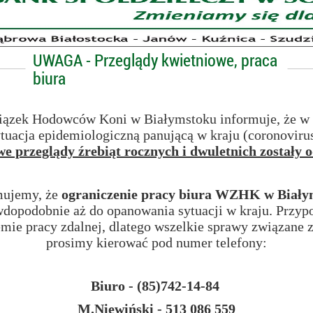
UWAGA - Przeglądy kwietniowe, praca
biura
ązek Hodowców Koni w Białymstoku informuje, że w z
ytuacja epidemiologiczną panującą w kraju (coronoviru
we przeglądy źrebiąt rocznych i dwuletnich zostały 
mujemy, że
ograniczenie pracy biura WZHK w Białym
dopodobnie aż do opanowania sytuacji w kraju. Przyp
emie pracy zdalnej, dlatego wszelkie sprawy związane
prosimy kierować pod numer telefony:
Biuro - (85)742-14-84
M.Niewiński - 513 086 559