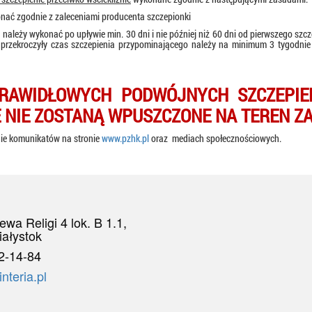
onać zgodnie z zaleceniami producenta szczepionki
należy wykonać po upływie min. 30 dni i nie później niż 60 dni od pierwszego szcze
 przekroczyły czas szczepienia przypominającego należy na minimum 3 tygodn
PRAWIDŁOWYCH PODWÓJNYCH SZCZEPIE
E NIE ZOSTANĄ WPUSZCZONE NA TEREN 
nie komunikatów na stronie
www.pzhk.pl
oraz
mediach społecznościowych.
iewa Religi 4 lok. B 1.1,
iałystok
2-14-84
teria.pl