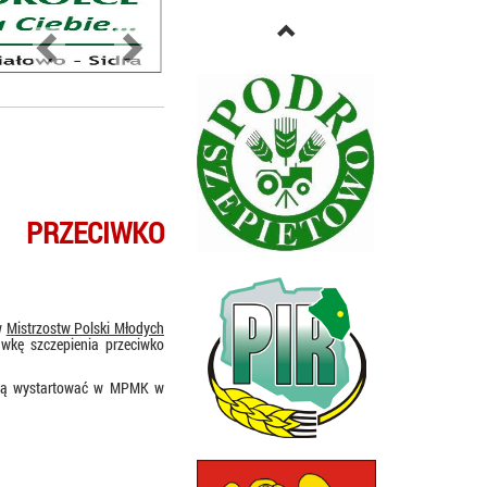
Previous
Next
 PRZECIWKO
w
Mistrzostw Polski Młodych
wkę szczepienia przeciwko
mają wystartować w MPMK w