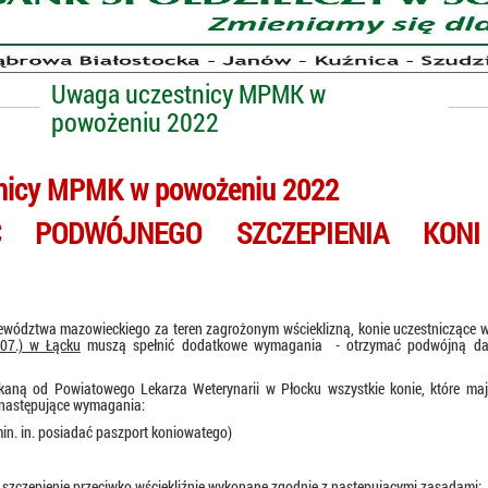
Uwaga uczestnicy MPMK w
powożeniu 2022
nicy MPMK w powożeniu 2022
ŚĆ PODWÓJNEGO SZCZEPIENIA KONI
wództwa mazowieckiego za teren zagrożonym wścieklizną, konie uczestniczące 
07.) w Łącku
muszą spełnić dodatkowe wymagania
- otrzymać podwójną da
skaną od Powiatowego Lekarza Weterynarii w Płocku wszystkie konie, które 
 następujące wymagania:
min. in. posiadać paszport koniowatego)
zczepienie przeciwko wściekliźnie
wykonane zgodnie z następującymi zasadami: