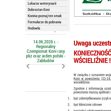
Lekarze weterynarii
Dobrostan Koni
Konina-poznaj ten smak
Formularze do pobrania
Hodowla
Kalendarz imprez
14.06.2026 r. -
Uwaga uczest
Regionalny
Czempionat Koni rasy
KONIECZNO
pkz oraz arden polski -
WŚCIELIŹNIE !
Zabłudów
W związku z uznaniem woje
Koni w powożeniu (22-24.
wściekliźnie.
Zgodnie z informacją uzy
powożeniu muszą spełniać
1.
być zidentyfikowane (czyli 
2.
być klinicznie zdrowe
3.
posiadać
udokumentowane s