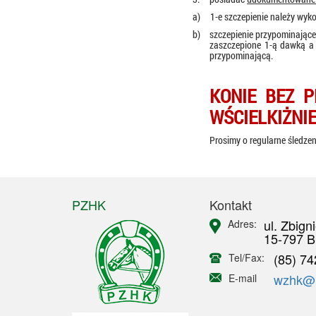
a)
1-e szczepienie należy wyk
b)
szczepienie przypominające 
zaszczepione 1-ą dawką a
przypominającą.
KONIE BEZ 
WŚCIELKIŻNI
Prosimy o regularne śledze
PZHK
Kontakt
ul. Zbign
Adres:
15-797 B
(85) 74
Tel/Fax:
wzhk@in
E-mail