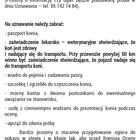
dniu Uznawania – tel. 85 742 14 84).
Na uznawanie należy zabrać:
- paszport konia,
-
zaświadczenie lekarsko – weterynaryjne stwierdzające, że
koń jest zdrowy
i nadający się do transportu. Przy przewozie powyżej 50 km
winno być zaświadczenie stwierdzające, że pojazd nadaje się
do transportu koni.
- wiadro do pojenia i zadawania paszy,
- szczotkę i zgrzebło do czyszczenia konia,
- mocny kantar z dwoma postronkami do ewentualnego
uwiązania na stanowisku,
- uzdę z rzemiennymi wodzami do prezentacji konia podczas
oceny,
- uprząż do zdania próby.
Bardzo prosimy o staranne przygotowanie ogiera do
pokazu w stępie i w kłusie tak, aby przed Komisją Oceny