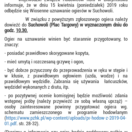
informuje, że w dniu 15 kwietnia (poniedziałek) 2019 roku
odbędzie się Wiosenne uznawanie ogierów w Suchowoli.
W związku z powyższym zgłoszonego ogiera należy
dowieźć do
Suchowoli (Plac Targowy) w wyznaczonym dniu do
godz.
10.30.
Ogier na uznawanie winien być starannie przygotowany, to
znaczy:
- posiadać prawidłowo skorygowane kopyta,
- mieć umytą i rozczesaną grzywę i ogon,
- być dobrze przyuczony do przeprowadzenia w ręku w stępie i
w kłusie, z prawidłowym ogłowiem (uzda, wodze) i na
prawidłowym wędzidle. Zabrania się używania
łańcuszków,
wędzideł wykonanych z drutu, itp.
- po pozytywnej ocenie komisyjnej będzie możliwość zdania
wstępnej próby (należy przywieźć ze sobą własną uprząż) –
osoby zainteresowane powinny przygotować ogiera wg.
schematu zamieszczonego w programie hodowlanym
(
https://www.pzhk.pl/wp-content/uploads/pr-hodow-z-2019-04-
01.pdf
. str. 28-32).
(Prosimy o informację czy ogier będzie poddawany próbie w